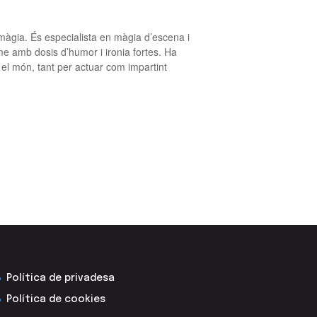
 màgia. És especialista en màgia d’escena i
me amb dosis d’humor i ironia fortes. Ha
 el món, tant per actuar com impartint
Política de privadesa
Política de cookies