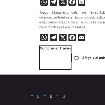
WhatsApp
Telegram
X
Faceboo
Email
Joaquín Matas és un dels mags més sol·licita
de prop, centrant-se en la participació acti
estat campió d’Espanya en la modalitat de màg
conferències per a altres mags.
WhatsApp
Telegram
X
Faceboo
Email
Comprar entrades
Afegeix al cal