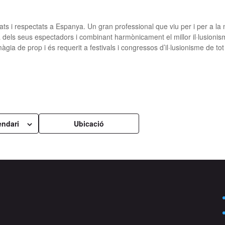
k
ts i respectats a Espanya. Un gran professional que viu per i per a la
va dels seus espectadors i combinant harmònicament el millor il·lusionis
ia de prop i és requerit a festivals i congressos d’il·lusionisme de tot
k
endari
Ubicació