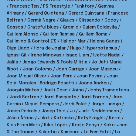
/ Francesc Ten / FS Freestyle / Funktory / Gemma
Arimany / Gerard Quintana / Gerard Quintana i Francesc
Beltran / Germà Negre / Glaucs / Glissando / Godoy /
Gossos / Grateful blues / Gromic / Guiem Soldevila /
Guillem Alonso / Guillem Ramisa / Guillem Roma /
Guillmino & Control Z’S / Halldor Mar / Helena Canas i
Olga Lladó / Hora de Joglar / Hugo / Hyperpotamus /
Ignasi Gil / Irene Minovas / Isaac Ulam / Ivette Nadal /
Jalila / Jango Edwards & Fools Militia / Jo Jet i Maria
Ribot / Joan Colomo / Joan Garriga / Joan Masdeu /
Joan Miquel Oliver / Joan Pera / Joan Rovira / Joan
Solà-Morales i Rodrigo Rosetti / Joana Andreu /
Joaquín Matas / Joel i Cesc / Joina / Jonhy Tramontana
/ Jordi Bertran / Jordi Busquets / Jordi Fornos / Jordi
Garcia i Miquel Sempere / Jordi Palet / Jorge Luengo /
Josep Pedrals / Josep Thió / Ju / Judit Neddermann /
Júlia i Àfrica / Julot / Katraska / Katy Evoghli / Kerol /
Kids From Mars / Kiko López / Kodjo Senyo / Koko-Jean
& The Tonics / Kulactiu / Kumbara / La Fem Fatal / La