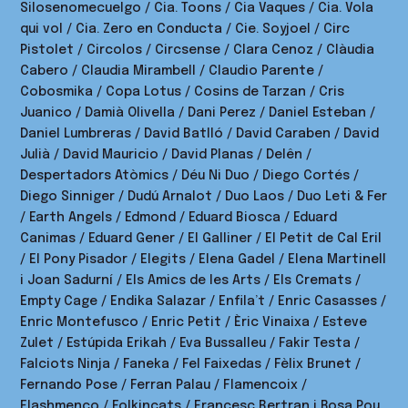
Silosenomecuelgo / Cia. Toons / Cia Vaques / Cia. Vola
qui vol / Cia. Zero en Conducta / Cie. Soyjoel / Circ
Pistolet / Circolos / Circsense / Clara Cenoz / Clàudia
Cabero / Claudia Mirambell / Claudio Parente /
Cobosmika / Copa Lotus / Cosins de Tarzan / Cris
Juanico / Damià Olivella / Dani Perez / Daniel Esteban /
Daniel Lumbreras / David Batlló / David Caraben / David
Julià / David Mauricio / David Planas / Delên /
Despertadors Atòmics / Déu Ni Duo / Diego Cortés /
Diego Sinniger / Dudú Arnalot / Duo Laos / Duo Leti & Fer
/ Earth Angels / Edmond / Eduard Biosca / Eduard
Canimas / Eduard Gener / El Galliner / El Petit de Cal Eril
/ El Pony Pisador / Elegits / Elena Gadel / Elena Martinell
i Joan Sadurní / Els Amics de les Arts / Els Cremats /
Empty Cage / Endika Salazar / Enfila’t / Enric Casasses /
Enric Montefusco / Enric Petit / Èric Vinaixa / Esteve
Zulet / Estúpida Erikah / Eva Bussalleu / Fakir Testa /
Falciots Ninja / Faneka / Fel Faixedas / Fèlix Brunet /
Fernando Pose / Ferran Palau / Flamencoix /
Flashmenco / Folkincats / Francesc Bertran i Rosa Pou