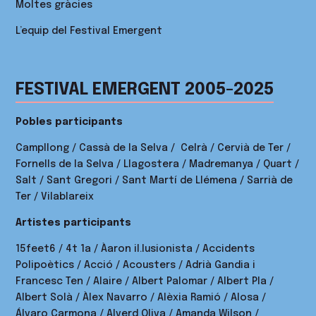
Moltes gràcies
L’equip del Festival Emergent
FESTIVAL EMERGENT 2005-2025
Pobles participants
Campllong / Cassà de la Selva / Celrà / Cervià de Ter /
Fornells de la Selva / Llagostera / Madremanya / Quart /
Salt / Sant Gregori / Sant Martí de Llémena / Sarrià de
Ter / Vilablareix
Artistes participants
15feet6 / 4t 1a / Àaron il.lusionista / Accidents
Polipoètics / Acció / Acousters / Adrià Gandia i
Francesc Ten / Alaire / Albert Palomar / Albert Pla /
Albert Solà / Àlex Navarro / Alèxia Ramió / Alosa /
Álvaro Carmona / Alverd Oliva / Amanda Wilson /