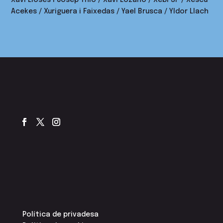
Xavi Lloses i Josep Thió / Xavi Lozano / Xebi SF / Xescu
Acekes / Xuriguera i Faixedas / Yael Brusca / Yldor Llach
Política de privadesa