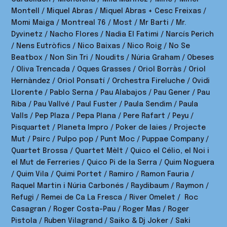
Montell / Miquel Abras / Miquel Abras + Cesc Freixas /
Momi Maiga / Montreal 76 / Most / Mr Barti / Mr.
Dyvinetz / Nacho Flores / Nadia El Fatimi / Narcís Perich
/ Nens Eutròfics / Nico Baixas / Nico Roig / No Se
Beatbox / Non Sin Tri / Noudits / Núria Graham / Obeses
/ Oliva Trencada / Oques Grasses / Oriol Borràs / Oriol
Hernàndez / Oriol Ponsatí / Orchestra Fireluche / Ovidi
Llorente / Pablo Serna / Pau Alabajos / Pau Gener / Pau
Riba / Pau Vallvé / Paul Fuster / Paula Sendim / Paula
Valls / Pep Plaza / Pepa Plana / Pere Rafart / Peyu /
Pisquartet / Planeta Impro / Poker de Iaies / Projecte
Mut / Psirc / Pulpo pop / Punt Moc / Puppae Company /
Quartet Brossa / Quartet Mèlt / Quico el Célio, el Noi i
el Mut de Ferreries / Quico Pi de la Serra / Quim Noguera
/ Quim Vila / Quimi Portet / Ramiro / Ramon Fauria /
Raquel Martin i Núria Carbonés / Raydibaum / Raymon /
Refugi / Remei de Ca La Fresca / River Omelet / Roc
Casagran / Roger Costa-Pau / Roger Mas / Roger
Pistola / Ruben Vilagrand / Saiko & Dj Joker / Saki