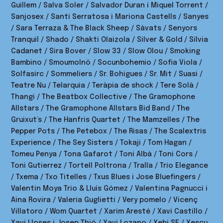
Guillem / Salva Soler / Salvador Duran i Miquel Torrent /
Sanjosex / Santi Serratosa i Mariona Castells / Sanyes
/ Sara Terraza & The Black Sheep / Sàvats / Senyors
Tranquil / Shado / Shakti Olaizola / Silver & Gold / Sílvia
Cadanet / Sira Bover / Slow 33 / Slow Olou / Smoking
Bambino / Smoumolnö / Socunbohemio / Sofia Viola /
Solfasirc / Sommeliers / Sr. Bohigues / Sr. Mit / Suasi /
Teatre Nu / Telarquia / Teràpia de shock / Tere Solà /
Thangi / The Beatbox Collective / The Gramophone
Allstars / The Gramophone Allstars Bid Band / The
Gruixut’s / The Hanfris Quartet / The Mamzelles / The
Pepper Pots / The Petebox / The Risas / The Scalextris
Experience / The Sey Sisters / Tokaji / Tom Hagan /
Tomeu Penya / Tona Gafarot / Toni Albà / Toni Cors /
Toni Gutierrez / Tortell Poltrona / Tralla / Trio Elegance
/ Txema / Txo Titelles / Txus Blues i Jose Bluefingers /
Valentin Moya Trio & Lluís Gómez / Valentina Pagnucci i
Aina Rovira / Valeria Guglietti / Very pomelo / Vicenç
Villatoro / Wom Quartet / Xarim Aresté / Xavi Castillo /