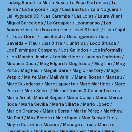
Ludwig Band / La Maria Rosa / La Puça Diatònica / La
Reina / La Senyora / Lagi / Laia Bastús / Laia Noguera /
Lali Ayguadé CO / Las Karamba / Las Lolas / Laura Vilar i
Miquel Barcelona / Le Croupier / Leonmanso / Les
Anxovetes / Les Fourchettes / Level Street / Lídia Pujol
/ Litus / Llorer / Lluís Burch / Lluís figueres / Lluís
Gavaldà + Trau / Lluís Xifra / Llunàtics / Loco Brusca /
Los Flamingos Company / Los Galindos / Los Informalls
/ Los Mambo Jambo / Los Martínez / Luciano Federico /
Madame Gaüc / Mag Edgard / Mag Isaac / Mag Lari / Mag
Pota / Mag Raul / Magalí Sare / Màgic Factory / Màgic
Vespix / Maite Mer / Mali Vanili / Manel Rosés / Manzau /
Marc Buxaderas / Marc Lapuerta / Marc Martínez / Marc
Parrot / Marc Sàbat / Marcel Tomàs & Cascai Teatre /
Maria Arnal i Marcel Bagés / Maria Coma / Maria Mercè
Roca / Maria Sevilla / Maria Villate / Mario Lopèz /
Marion Crampe / Màrius Serra / Marta Pérez / Matthew
Mc Daid / Max Besora i Marc Egea / Max Sunyer Trio /
Mayte Carreras / Mazoni / Menage a Truà / Meritxell
Cardellach / Michelena / Mila Marínez / Mine / Miner