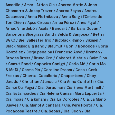
Amarillo / Amer i Àfrica Cia / Andrea Motis & Joan
Chamorro & Josep Traver / Andrea Zayas / Andreu
Casanova / Anna Plotnikova / Anna Roig i l’Ombre de
Ton Chien / Apus Circus / Arnau Pérez i Anna Pujol /
Arnau Vilardebó / Asala / Bandart / Barbara Govan /
Barcelona Bluegrass Band / Belda & Sanjosex / Beth /
BGKO / Biel Ballester Trio / Bigblack Rhino / Bikimel /
Black Music Big Band / Blaumut / Boni / Bonobos / Borja
González / Borja penalba i Francesc Anyó / Bremen /
Brodas Bross / Bruno Oro / Cabaret Misêria / Caïm Riba
/ Camut Band / Capoeira Canigó / Carlo Mô / Carlo Mo
& Mr Di / Carme Pla / Caroline Dream / Cesc / Cesk
Freixas / Chantal Caballeria / Chapertons / Chey
Jurado / Christian Atanasiu / Cia Anna Confetti / Cia.
Campi Qui Pugui / Cia. Daraomai / Cia Elena Martinell /
Cia. Estampades / Cia Helena Canas i Marc Lapuerta /
Cia Impàs / Cia Kimani / Cia. La Corcoles / Cia. La Mano
Jueves / Cia. Manol Alcántara / Cia. Pere Hosta / Cia.
Pocacosa Teatre / Cia. Sebas / Cia. Seon / Cia.