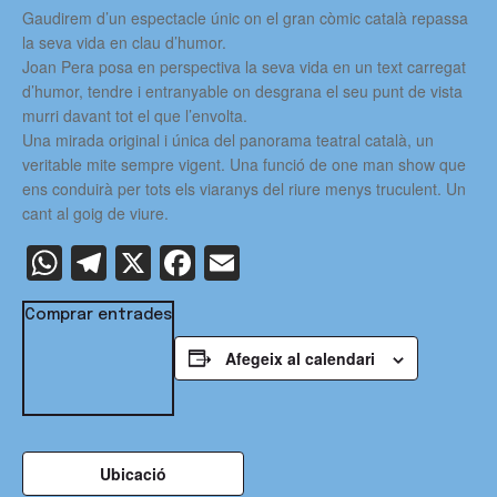
Gaudirem d’un espectacle únic on el gran còmic català repassa
la seva vida en clau d’humor.
Joan Pera posa en perspectiva la seva vida en un text carregat
d’humor, tendre i entranyable on desgrana el seu punt de vista
murri davant tot el que l’envolta.
Una mirada original i única del panorama teatral català, un
veritable mite sempre vigent. Una funció de one man show que
ens conduirà per tots els viaranys del riure menys truculent. Un
cant al goig de viure.
WhatsApp
Telegram
X
Facebook
Email
Comprar entrades
Afegeix al calendari
Ubicació