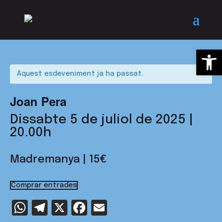
Obre la
Aquest esdeveniment ja ha passat.
Joan Pera
Dissabte 5 de juliol de 2025 |
20.00h
Madremanya | 15€
Comprar entrades
WhatsApp
Telegram
X
Facebook
Email