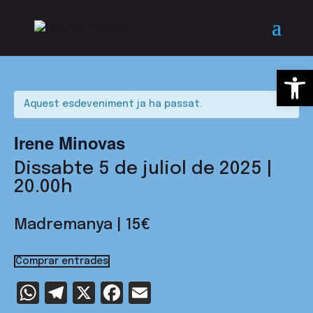
Obre la
Aquest esdeveniment ja ha passat.
Irene Minovas
Dissabte 5 de juliol de 2025 |
20.00h
Madremanya | 15€
Comprar entrades
WhatsApp
Telegram
X
Facebook
Email