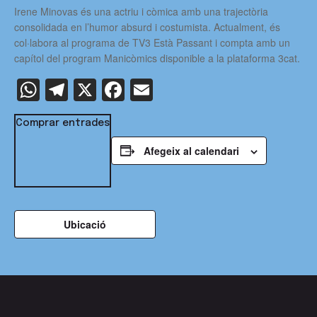
Irene Minovas és una actriu i còmica amb una trajectòria
consolidada en l’humor absurd i costumista. Actualment, és
col·labora al programa de TV3 Està Passant i compta amb un
capítol del program Manicòmics disponible a la plataforma 3cat.
WhatsApp
Telegram
X
Facebook
Email
Comprar entrades
Afegeix al calendari
Ubicació