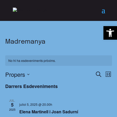
Obre la
Madremanya
No hi ha esdeveniments pròxims.
Naveg
Propers
Na
Cerca
Llista
de
visual
Selecciona
vis
Darrers Esdeveniments
i
una
Es
cerca
data.
d'Esde
JUL.
5
juliol 5, 2025 @ 20.00h
2025
Elena Martinell i Joan Sadurní